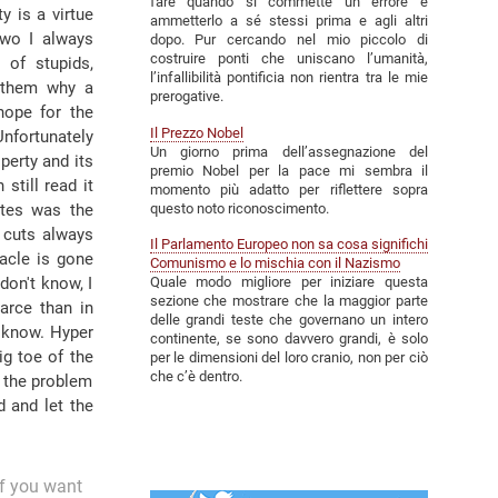
fare quando si commette un errore è
y is a virtue
ammetterlo a sé stessi prima e agli altri
two I always
dopo. Pur cercando nel mio piccolo di
costruire ponti che uniscano l’umanità,
l of stupids,
l’infallibilità pontificia non rientra tra le mie
o them why a
prerogative.
hope for the
Il Prezzo Nobel
Unfortunately
Un giorno prima dell’assegnazione del
operty and its
premio Nobel per la pace mi sembra il
till read it
momento più adatto per riflettere sopra
questo noto riconoscimento.
ates was the
t cuts always
Il Parlamento Europeo non sa cosa significhi
acle is gone
Comunismo e lo mischia con il Nazismo
don't know, I
Quale modo migliore per iniziare questa
sezione che mostrare che la maggior parte
arce than in
delle grandi teste che governano un intero
w know. Hyper
continente, se sono davvero grandi, è solo
ig toe of the
per le dimensioni del loro cranio, non per ciò
che c’è dentro.
at the problem
d and let the
if you want