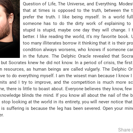
Question of Life, The Universe, and Everything. Modest
that at times is opposed to the truth, between the 
prefer the truth. I like being myself. In a world ful
someone has to do the dirty work of explaining t
stupid is stupid, maybe one day they will change.
I 
better.
I like reading the world, it's my favorite book. 
too many illiterates borrow it thinking that it is their pr
condition always worsens, who knows if someone can s
in the future. The Delphic Oracle revealed that Socr
but Socrates knew he did not know. In a period of crisis, the firs
n resources, as human beings are called vulgarly. The Delphic Or
ve to do everything myself. I am the wisest man because I know I 
its and I try to improve, and the competition is much more sc
me, there is little to boast about. Everyone believes they know, fe
knowledge blinds the mind. If you know all about the nail of the b
t stop looking at the world in its entirety, you will never notice th
l is suffering is because the leg has been severed. Open your min
r.
Share 