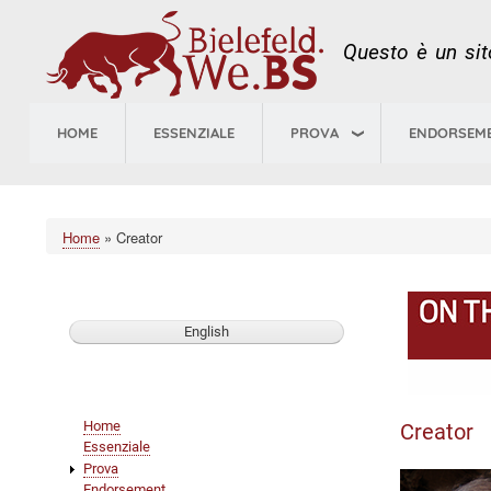
Questo è un sito
HOME
ESSENZIALE
PROVA
ENDORSEM
Home
Creator
Briciole
di
pane
English
Main
Home
Creator
navigation
Essenziale
Prova
Endorsement