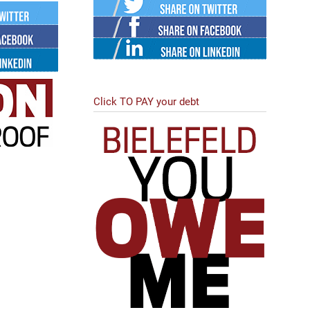
Twitter
Facebook
ok
Linked
in
Click TO PAY your debt