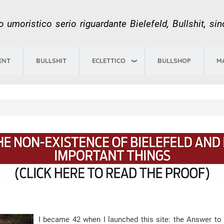
Salta
al
 umoristico serio riguardante Bielefeld, Bullshit, si
contenuto
principale
ECLETTICO
ENT
BULLSHIT
BULLSHOP
M
I became 42 when I launched this site: the Answer to 