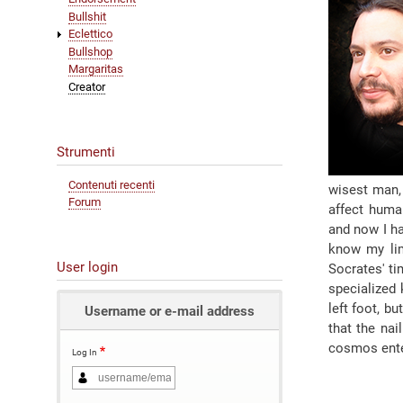
Bullshit
Eclettico
Bullshop
Margaritas
Creator
Strumenti
Contenuti recenti
wisest man, 
Forum
affect huma
and now I ha
know my lim
User login
Socrates' ti
specialized 
left foot, bu
Username or e-mail address
that the nai
cosmos ente
Log In