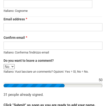
Italiano: Cognome
Email
Email address
address
Confirm email
Italiano: Conferma l'indirizzo email
Do you want to leave a comment?
Italiano: Vuoi lasciare un commento? Opzioni: Yes = Sì; No = No.
50
62%
31 people already signed.
Click "Submit" as soon as you are ready to add your name.