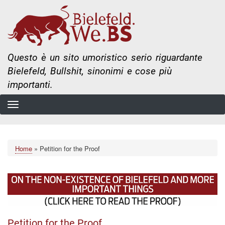
Salta
al
contenuto
principale
Questo è un sito umoristico serio riguardante
Bielefeld, Bullshit, sinonimi e cose più
importanti.
Home
Petition for the Proof
Briciole
di
pane
Petition for the Proof