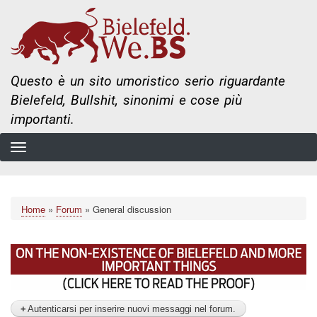
Salta
al
contenuto
principale
Questo è un sito umoristico serio riguardante
Bielefeld, Bullshit, sinonimi e cose più
importanti.
Home
Forum
General discussion
Briciole
di
pane
Autenticarsi per inserire nuovi messaggi nel forum.