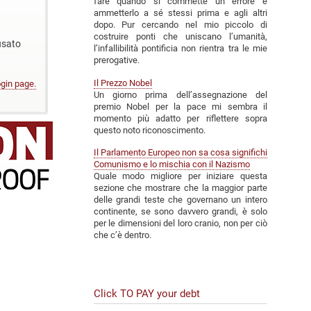
fare quando si commette un errore è
ammetterlo a sé stessi prima e agli altri
dopo. Pur cercando nel mio piccolo di
costruire ponti che uniscano l’umanità,
usato
l’infallibilità pontificia non rientra tra le mie
prerogative.
Il Prezzo Nobel
ogin page.
Un giorno prima dell’assegnazione del
premio Nobel per la pace mi sembra il
momento più adatto per riflettere sopra
questo noto riconoscimento.
Il Parlamento Europeo non sa cosa significhi
Comunismo e lo mischia con il Nazismo
Quale modo migliore per iniziare questa
sezione che mostrare che la maggior parte
delle grandi teste che governano un intero
continente, se sono davvero grandi, è solo
per le dimensioni del loro cranio, non per ciò
che c’è dentro.
Click TO PAY your debt