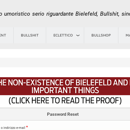
Salta
al
 umoristico serio riguardante Bielefeld, Bullshit, si
contenuto
principale
ECLETTICO
ENT
BULLSHIT
BULLSHOP
M
Password Reset
o indirizzo e-mail