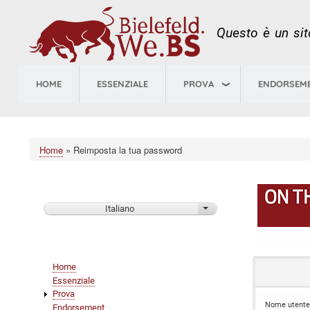
Questo è un sito
HOME
ESSENZIALE
PROVA
ENDORSEM
Home
Reimposta la tua password
Briciole
di
pane
Italiano
Mostra ulteriori azioni
Main
Home
navigation
Essenziale
Prova
Nome utente 
Endorsement